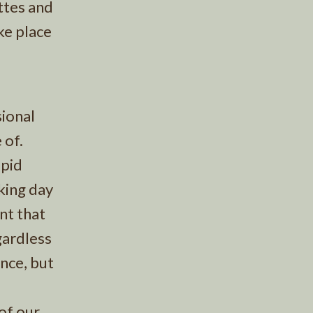
ttes and
ke place
sional
 of.
apid
king day
nt that
gardless
nce, but
of our