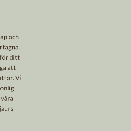
kap och
rtagna.
ör ditt
ga att
tför. Vi
sonlig
 våra
jaurs