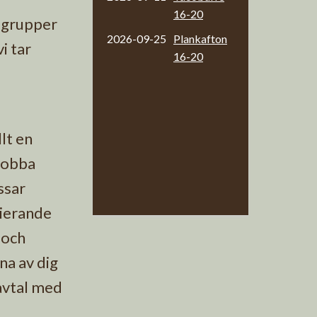
16-20
r grupper
2026-09-25
Plankafton
i tar
16-20
lt en
 jobba
ssar
rierande
 och
na av dig
vavtal med