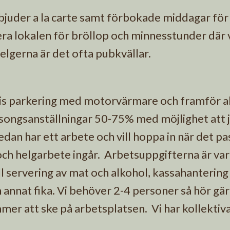
rbjuder a la carte samt förbokade middagar fö
ra lokalen för bröllop och minnesstunder där v
elgerna är det ofta pubkvällar.
atis parkering med motorvärmare och framför al
säsongsanställningar 50-75% med möjlighet att
edan har ett arbete och vill hoppa in när det pa
 och helgarbete ingår. Arbetsuppgifterna är va
till servering av mat och alkohol, kassahantering
 annat fika. Vi behöver 2-4 personer så hör gär
mer att ske på arbetsplatsen. Vi har kollekti