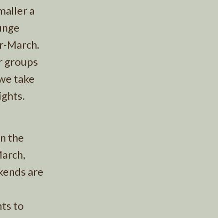
maller a
ounge
er-March.
or groups
 we take
ights.
in the
March,
ekends are
ts to