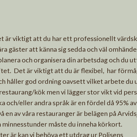
 är viktigt att du har ett professionellt värds
åra gäster att känna sig sedda och väl omhände
anera och organisera din arbetsdag och du utf
t. Det är viktigt att du är flexibel, har förmå
ch håller god ordning oavsett vilket arbete du u
 restaurang/kök men vi lägger stor vikt vid per
ka och/eller andra språk är en fördel då 95% av
Då en av våra restauranger är belägen på Arvids
och minnesstunder måste du inneha körkort.
er är kan vi behöva ett utdrag ur Polisens