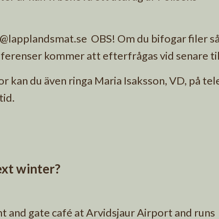
ia @lapplandsmat.se OBS! Om du bifogar filer s
eferenser kommer att efterfrågas vid senare til
or kan du även ringa Maria Isaksson, VD, på te
tid.
xt winter?
 and gate café at Arvidsjaur Airport and runs