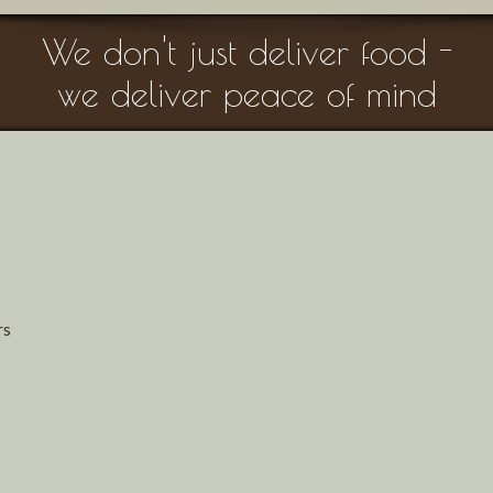
We don't just deliver food -
we deliver peace of mind
rs