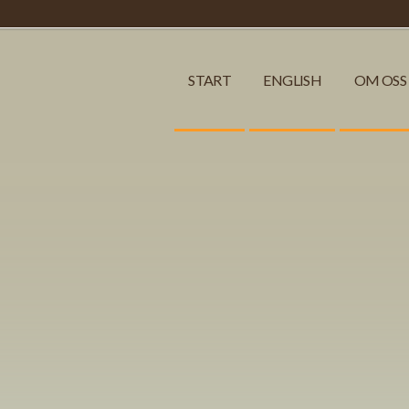
START
ENGLISH
OM OSS