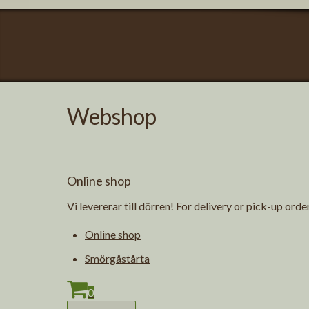
Webshop
Online shop
Vi levererar till dörren! For delivery or pick-up orde
Online shop
Smörgåstårta
0